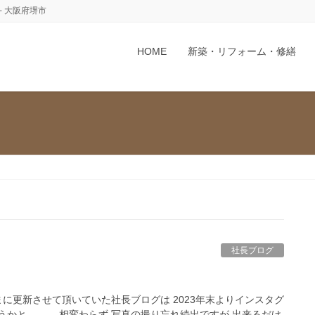
 大阪府堺市
HOME
新築・リフォーム・修繕
社長ブログ
たまに更新させて頂いていた社長ブログは 2023年末よりインスタグ
うかと。。。 相変わらず 写真の撮り忘れ続出ですが 出来るだけ