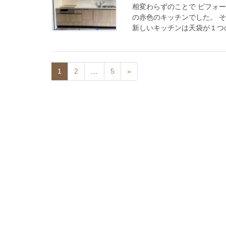
相変わらずのことで ビフォ
の赤色のキッチンでした。 
新しいキッチンは天袋が１つの
1
2
…
5
»